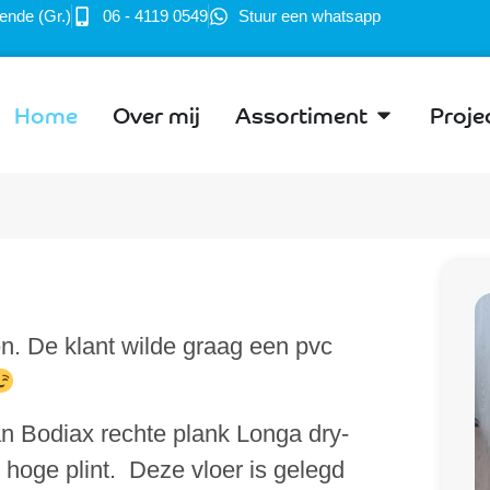
ende (Gr.)
06 - 4119 0549
Stuur een whatsapp
Home
Over mij
Assortiment
Proje
en. De klant wilde graag een pvc
van Bodiax rechte plank Longa dry-
hoge plint. Deze vloer is gelegd