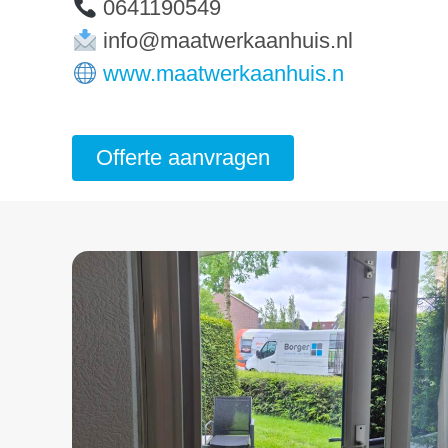
0641190549
info@maatwerkaanhuis.nl
www.maatwerkaanhuis.n
Offerte aanvragen