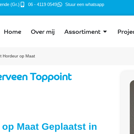
ende (Gr.)
06 - 4119 0549
Stuur een whatsapp
Home
Over mij
Assortiment
Proje
nt Hordeur op Maat
erveen Toppoint
 op Maat Geplaatst in