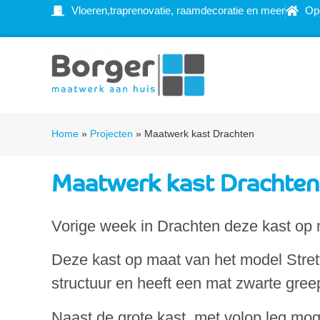
Vloeren,traprenovatie, raamdecoratie en meer
Op
Home
»
Projecten
»
Maatwerk kast Drachten
Maatwerk kast Drachten
Vorige week in Drachten deze kast op
Deze kast op maat van het model Strett
structuur en heeft een mat zwarte greepl
Naast de grote kast, met volop leg mog