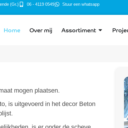
ende (Gr.)
06 - 4119 0549
Stuur een whatsapp
Home
Over mij
Assortiment
Proje
 maat mogen plaatsen.
o, is uitgevoerd in het decor Beton
ijst.
elijkheden, is er onder de scheve