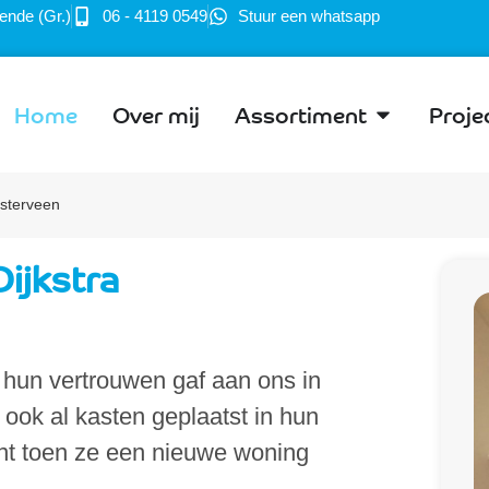
ende (Gr.)
06 - 4119 0549
Stuur een whatsapp
Home
Over mij
Assortiment
Proje
isterveen
ijkstra
w hun vertrouwen gaf aan ons in
ok al kasten geplaatst in hun
nt toen ze een nieuwe woning