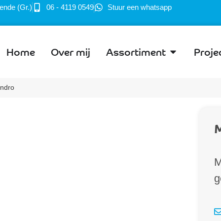
ende (Gr.)
06 - 4119 0549
Stuur een whatsapp
Home
Over mij
Assortiment
Proje
ndro
M
M
g