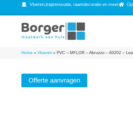
Vloeren,traprenovatie, raamdecoratie en meer
Op
Home
»
Vloeren
»
PVC – MFLOR – Abruzzo – 60202 – Lea
Offerte aanvragen